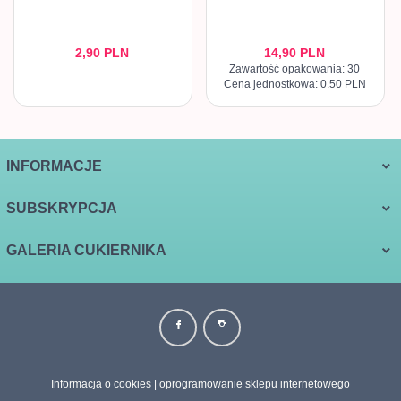
2,
90
PLN
14,
90
PLN
Zawartość opakowania: 30
Cena jednostkowa: 0.50 PLN
INFORMACJE
SUBSKRYPCJA
GALERIA CUKIERNIKA
biuro@galeriacukiernika.com.pl Informujemy, że w dniach
24.12.2025–26.12.2025 oraz 01.01.2026–06.01.2026 realizacja
Informacja o cookies
|
oprogramowanie sklepu internetowego
zamówień w sklepie internetowym będzie wstrzymana. Zamówienia