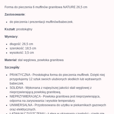
Forma do pieczenia 6 muffinów granitowa NATURE 26,5 cm
Zastosowanie
:
do pieczenia i prezentacji muffinów/babeczek.
Kształt
: prostokątny
Wymiary
:
długość: 26,5 cm
szerokość: 18,5 cm
wysokość: 3,5 cm
Materiał
:
stal węglowa,
powłoka granitowa
Szczegóły
:
PRAKTYCZNA - Prostokątna forma do pieczenia muffinek. Dzięki niej
przygotujemy 12 sztuk swoich ulubionych słodkich lub wytrawnych
babeczek.
SOLIDNA - Wykonana z najwyższej jakości stali węglowej z
nieprzywierającą powłoką granitową.
NIEPRZYWIERAJĄCA - Powłoka granitowa jest nieprzywierająca,
odporna na zarysowania i wysokie temperatury.
UNIWERSALNA - Przystosowana do użytku w piekarnikach gazowych
oraz elektrycznych.
ŁATWA W CZYSZCZENIU - Łatwa w utrzymaniu czystości - ciasto nie