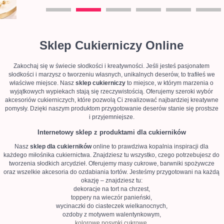
Sklep Cukierniczy Online
Zakochaj się w świecie słodkości i kreatywności. Jeśli jesteś pasjonatem
słodkości i marzysz o tworzeniu własnych, unikalnych deserów, to trafiłeś we
właściwe miejsce. Nasz
sklep cukierniczy
to miejsce, w którym marzenia o
wyjątkowych wypiekach stają się rzeczywistością. Oferujemy szeroki wybór
akcesoriów cukierniczych, które pozwolą Ci zrealizować najbardziej kreatywne
pomysły. Dzięki naszym produktom przygotowanie deserów stanie się prostsze
i przyjemniejsze.
Internetowy sklep z produktami dla cukierników
Nasz
sklep dla cukierników
online to prawdziwa kopalnia inspiracji dla
każdego miłośnika cukiernictwa. Znajdziesz tu wszystko, czego potrzebujesz do
tworzenia słodkich arcydzieł. Oferujemy masy cukrowe, barwniki spożywcze
oraz wszelkie akcesoria do ozdabiania tortów. Jesteśmy przygotowani na każdą
okazję – znajdziesz tu:
dekoracje na tort na chrzest,
toppery na wieczór panieński,
wycinaczki do ciasteczek wielkanocnych,
ozdoby z motywem walentynkowym,
kolorowe posypki cukrowe
,