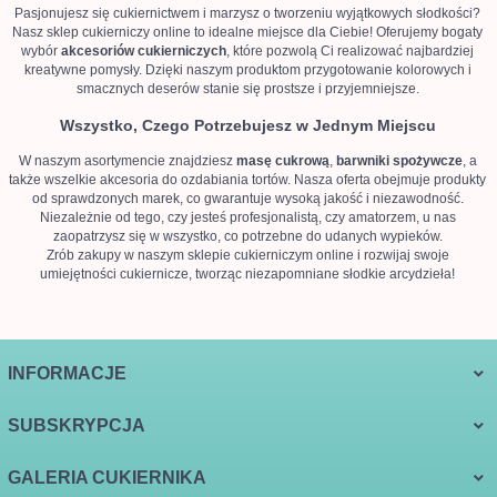
Pasjonujesz się cukiernictwem i marzysz o tworzeniu wyjątkowych słodkości?
Nasz sklep cukierniczy online to idealne miejsce dla Ciebie! Oferujemy bogaty
wybór
akcesoriów cukierniczych
, które pozwolą Ci realizować najbardziej
kreatywne pomysły. Dzięki naszym produktom przygotowanie kolorowych i
smacznych deserów stanie się prostsze i przyjemniejsze.
Wszystko, Czego Potrzebujesz w Jednym Miejscu
W naszym asortymencie znajdziesz
masę cukrową
,
barwniki spożywcze
, a
także wszelkie akcesoria do ozdabiania tortów. Nasza oferta obejmuje produkty
od sprawdzonych marek, co gwarantuje wysoką jakość i niezawodność.
Niezależnie od tego, czy jesteś profesjonalistą, czy amatorzem, u nas
zaopatrzysz się w wszystko, co potrzebne do udanych wypieków.
Zrób zakupy w naszym sklepie cukierniczym online i rozwijaj swoje
umiejętności cukiernicze, tworząc niezapomniane słodkie arcydzieła!
INFORMACJE
SUBSKRYPCJA
GALERIA CUKIERNIKA