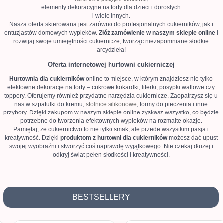
elementy dekoracyjne na torty dla dzieci i dorosłych
i wiele innych.
Nasza oferta skierowana jest zarówno do profesjonalnych cukierników, jak i
entuzjastów domowych wypieków.
Z
łóż zamówienie
w naszym sklepie online
i
rozwijaj swoje umiejętności cukiernicze, tworząc niezapomniane słodkie
arcydzieła!
Oferta internetowej hurtowni cukierniczej
Hurtownia dla cukierników
online to miejsce, w którym znajdziesz nie tylko
efektowne dekoracje na torty – cukrowe kokardki, literki, posypki waflowe czy
toppery. Oferujemy również przydatne narzędzia cukiernicze. Zaopatrzysz się u
nas w szpatułki do kremu,
stolnice silikonowe
, formy do pieczenia i inne
przybory. Dzięki zakupom w naszym sklepie online zyskasz wszystko, co będzie
potrzebne do tworzenia efektownych wypieków na rozmaite okazje.
Pamiętaj, że cukiernictwo to nie tylko smak, ale przede wszystkim pasja i
kreatywność. Dzięki
produktom
z hurtowni dla cukierników
możesz dać upust
swojej wyobraźni i stworzyć coś naprawdę wyjątkowego. Nie czekaj dłużej i
odkryj świat pełen słodkości i kreatywności.
BESTSELLERY