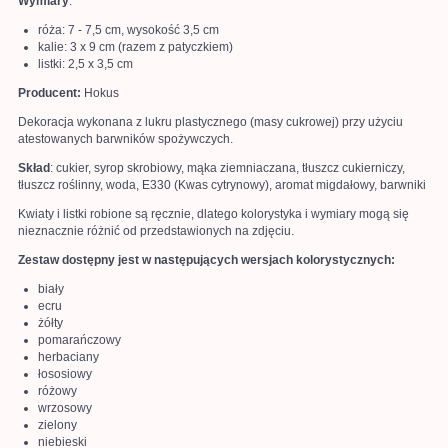
Wymiary
:
róża: 7 - 7,5 cm, wysokość 3,5 cm
kalie: 3 x 9 cm (razem z patyczkiem)
listki: 2,5 x 3,5 cm
Producent:
Hokus
Dekoracja wykonana z lukru plastycznego (masy cukrowej) przy użyciu
atestowanych barwników spożywczych.
Skład
: cukier, syrop skrobiowy, mąka ziemniaczana, tłuszcz cukierniczy,
tłuszcz roślinny, woda, E330 (Kwas cytrynowy), aromat migdałowy, barwniki
Kwiaty i listki robione są ręcznie, dlatego kolorystyka i wymiary mogą się
nieznacznie różnić od przedstawionych na zdjęciu.
Zestaw dostępny jest w następujących wersjach kolorystycznych:
biały
ecru
żółty
pomarańczowy
herbaciany
łososiowy
różowy
wrzosowy
zielony
niebieski