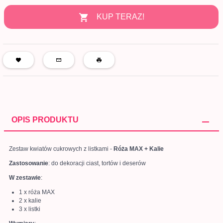
KUP TERAZ!
OPIS PRODUKTU
Zestaw kwiatów cukrowych z listkami -
Róża MAX + Kalie
Zastosowanie
: do dekoracji ciast, tortów i deserów
W zestawie
:
1 x róża MAX
2 x kalie
3 x listki