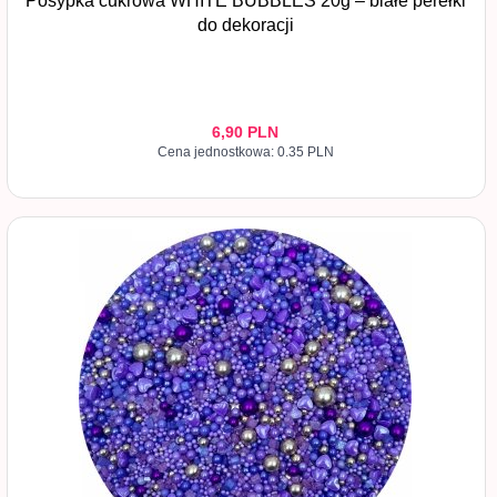
Posypka cukrowa WHITE BUBBLES 20g – białe perełki
do dekoracji
6,
90
PLN
Cena jednostkowa: 0.35 PLN