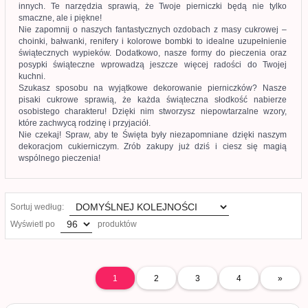
innych. Te narzędzia sprawią, że Twoje pierniczki będą nie tylko
smaczne, ale i piękne!
Nie zapomnij o naszych fantastycznych ozdobach z masy cukrowej –
choinki, bałwanki, renifery i kolorowe bombki to idealne uzupełnienie
świątecznych wypieków. Dodatkowo, nasze formy do pieczenia oraz
posypki świąteczne wprowadzą jeszcze więcej radości do Twojej
kuchni.
Szukasz sposobu na wyjątkowe dekorowanie pierniczków? Nasze
pisaki cukrowe sprawią, że każda świąteczna słodkość nabierze
osobistego charakteru! Dzięki nim stworzysz niepowtarzalne wzory,
które zachwycą rodzinę i przyjaciół.
Nie czekaj! Spraw, aby te Święta były niezapomniane dzięki naszym
dekoracjom cukierniczym. Zrób zakupy już dziś i ciesz się magią
wspólnego pieczenia!
sort
Sortuj według:
pop
Wyświetl po
produktów
1
2
3
4
»