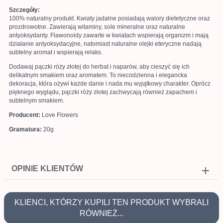
Szczegóły:
100% naturalny produkt. Kwiaty jadalne posiadają walory dietetyczne oraz
prozdrowotne. Zawierają witaminy, sole mineralne oraz naturalne
antyoksydanty. Flawonoidy zawarte w kwiatach wspierają organizm i mają
działanie antyoksydacyjne, natomiast naturalne olejki eteryczne nadają
subtelny aromat i wspierają relaks.
Dodawaj pączki róży złotej do herbat i naparów, aby cieszyć się ich
delikatnym smakiem oraz aromatem. To niecodzienna i elegancka
dekoracja, która ożywi każde danie i nada mu wyjątkowy charakter. Oprócz
pięknego wyglądu, pączki róży złotej zachwycają również zapachem i
subtelnym smakiem.
Producent:
Love Flowers
Gramatura:
20g
OPINIE KLIENTÓW
KLIENCI, KTÓRZY KUPILI TEN PRODUKT WYBRALI
RÓWNIEŻ...