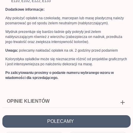
E110, E102, E122, E133
Dodatkowe informacje:
Aby położyć opłatek na czekoladę, marcepan lub masę plastyczną należy
posmarować go od spodu żelem neutralnym (nabłyszczającym).
Wydruk prezentuje się bardzo ładnie gdy pokryty jest żelem
nabłyszczającym również z wierzchu (zabezpiecza on nadruk, przedłuża
jego trwałość oraz zwiększa intensywność kolorów).
Uwaga:
polecamy nakładać opłatek na ok. 2 godziny przed podaniem
Kolorystyka opłatków może się nieznacznie różnić od projektów graficznych
i jest intensywniejsza po nałożeniu dekoracji na masę.
Po zalicytowaniu prosimy o podanie numeru wybranego wzoru w
wiadomości dla sprzedającego.
OPINIE KLIENTÓW
POLECAMY