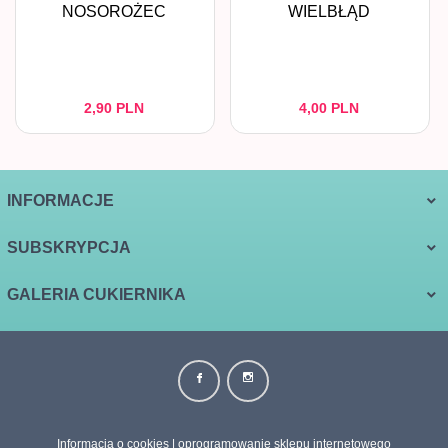
NOSOROŻEC
WIELBŁĄD
2,
90
PLN
4,
00
PLN
INFORMACJE
SUBSKRYPCJA
GALERIA CUKIERNIKA
biuro@galeriacukiernika.com.pl Informujemy, że w dniach
24.12.2025–26.12.2025 oraz 01.01.2026–06.01.2026 realizacja
Informacja o cookies
|
oprogramowanie sklepu internetowego