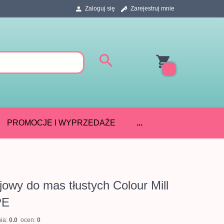
Zaloguj się
Zarejestruj mnie
PROMOCJE I WYPRZEDAŻE
...
jowy do mas tłustych Colour Mill
PE
nia:
0.0
ocen:
0