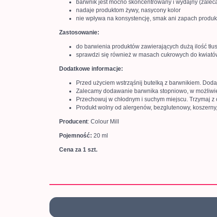
barwnik jest mocno skoncentrowany i wydajny (zale
nadaje produktom żywy, nasycony kolor
nie wpływa na konsystencję, smak ani zapach produ
Zastosowanie:
do barwienia produktów zawierających dużą ilość tł
sprawdzi się również w masach cukrowych do kwiatów,
Dodatkowe informacje:
Przed użyciem wstrząśnij butelką z barwnikiem. Dodaj
Zalecamy dodawanie barwnika stopniowo, w możliwie 
Przechowuj w chłodnym i suchym miejscu. Trzymaj z 
Produkt wolny od alergenów, bezglutenowy, koszerny,
Producent
: Colour Mill
Pojemność:
20 ml
Cena za 1 szt.