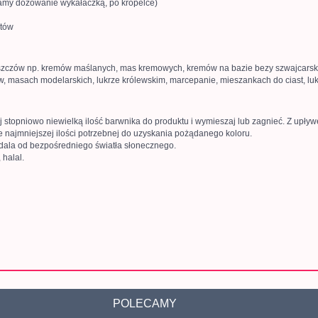
camy dozowanie wykałaczką, po kropelce)
któw
uszczów np. kremów maślanych, mas kremowych, kremów na bazie bezy szwajcarski
 masach modelarskich, lukrze królewskim, marcepanie, mieszankach do ciast, lukra
 stopniowo niewielką ilość barwnika do produktu i wymieszaj lub zagnieć. Z upływ
najmniejszej ilości potrzebnej do uzyskania pożądanego koloru.
dala od bezpośredniego światła słonecznego.
 halal.
POLECAMY