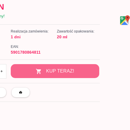
N
ny!
Realizacja zamówienia:
Zawartość opakowania:
1 dni
20 ml
EAN:
5901780864811
KUP TERAZ!