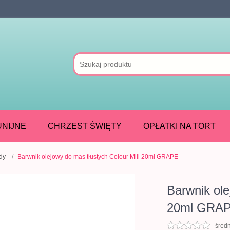
NIJNE
CHRZEST ŚWIĘTY
OPŁATKI NA TORT
dy
Barwnik olejowy do mas tłustych Colour Mill 20ml GRAPE
Barwnik ole
20ml GRA
śred