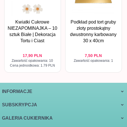
Kwiatki Cukrowe
Podkład pod tort gruby
NIEZAPOMINAJKA – 10
złoty prostokątny
sztuk Białe | Dekoracja
dwustronny karbowany
Tortu i Ciast
30 x 40cm
17,
90
PLN
7,
50
PLN
Zawartość opakowania: 10
Zawartość opakowania: 1
Cena jednostkowa: 1.79 PLN
INFORMACJE
SUBSKRYPCJA
GALERIA CUKIERNIKA