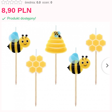
średnia:
0.0
ocen:
0
8,
90
PLN
Produkt dostępny!