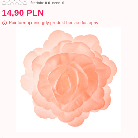
średnia:
0.0
ocen:
0
14,
90
PLN
Poinformuj mnie gdy produkt będzie dostępny