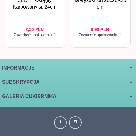
ZŁOTY Okrągły
na wysoki tort 26x26X25
Karbowany śr. 24cm
cm
2,
50
PLN
8,
90
PLN
Zawartość opakowania: 1
Zawartość opakowania: 1
INFORMACJE
SUBSKRYPCJA
GALERIA CUKIERNIKA
biuro@galeriacukiernika.com.pl Informujemy, że w dniach