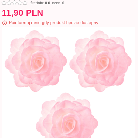
średnia:
0.0
ocen:
0
11,
90
PLN
Poinformuj mnie gdy produkt będzie dostępny