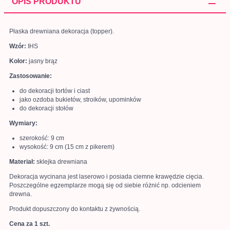
OPIS PRODUKTU
Płaska drewniana dekoracja (topper).
Wzór:
IHS
Kolor:
jasny brąz
Zastosowanie:
do dekoracji tortów i ciast
jako ozdoba bukietów, stroików, upominków
do dekoracji stołów
Wymiary:
szerokość: 9 cm
wysokość: 9 cm (15 cm z pikerem)
Materiał:
sklejka drewniana
Dekoracja wycinana jest laserowo i posiada ciemne krawędzie cięcia.
Poszczególne egzemplarze mogą się od siebie różnić np. odcieniem
drewna.
Produkt dopuszczony do kontaktu z żywnością.
Cena za 1 szt.