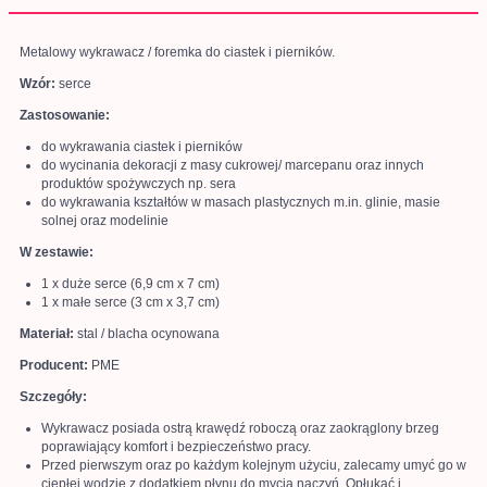
Metalowy wykrawacz / foremka do ciastek i pierników.
Wzór:
serce
Zastosowanie:
do wykrawania ciastek i pierników
do wycinania dekoracji z masy cukrowej/ marcepanu oraz innych
produktów spożywczych np. sera
do wykrawania kształtów w masach plastycznych m.in. glinie, masie
solnej oraz modelinie
W zestawie:
1 x duże serce (6,9 cm x 7 cm)
1 x małe serce (3 cm x 3,7 cm)
Materiał:
stal / blacha ocynowana
Producent:
PME
Szczegóły:
Wykrawacz posiada ostrą krawędź roboczą oraz zaokrąglony brzeg
poprawiający komfort i bezpieczeństwo pracy.
Przed pierwszym oraz po każdym kolejnym użyciu, zalecamy umyć go w
ciepłej wodzie z dodatkiem płynu do mycia naczyń. Opłukać i