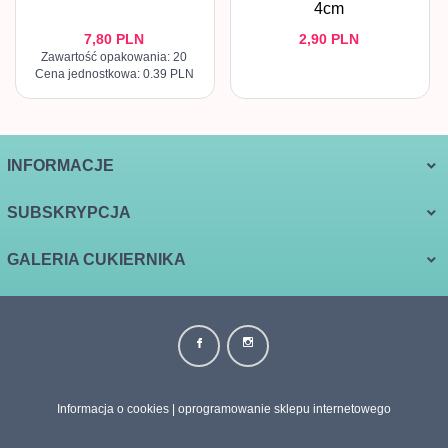
4cm
7,
80
PLN
2,
90
PLN
Zawartość opakowania: 20
Cena jednostkowa: 0.39 PLN
INFORMACJE
SUBSKRYPCJA
GALERIA CUKIERNIKA
biuro@galeriacukiernika.com.pl Informujemy, że w dniach
24.12.2025–26.12.2025 oraz 01.01.2026–06.01.2026 realizacja
Informacja o cookies
|
oprogramowanie sklepu internetowego
zamówień w sklepie internetowym będzie wstrzymana. Zamówienia
złożone w tym czasie zostaną zrealizowane od 07.01.2026 w