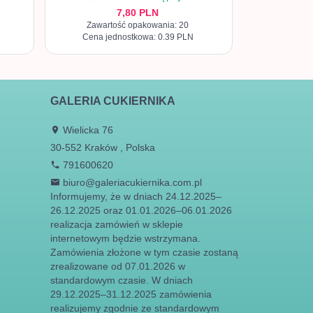
7,
80
PLN
Zawartość opakowania: 20
Cena jednostkowa: 0.39 PLN
GALERIA CUKIERNIKA
Wielicka 76
30-552
Kraków
,
Polska
791600620
biuro@galeriacukiernika.com.pl
Informujemy, że w dniach 24.12.2025–
26.12.2025 oraz 01.01.2026–06.01.2026
realizacja zamówień w sklepie
internetowym będzie wstrzymana.
Zamówienia złożone w tym czasie zostaną
zrealizowane od 07.01.2026 w
standardowym czasie. W dniach
29.12.2025–31.12.2025 zamówienia
realizujemy zgodnie ze standardowym