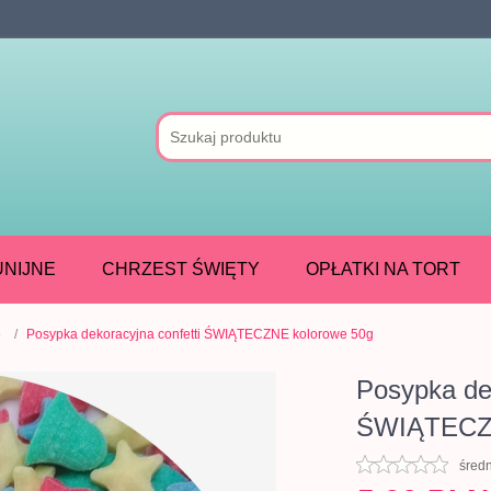
NIJNE
CHRZEST ŚWIĘTY
OPŁATKI NA TORT
e
Posypka dekoracyjna confetti ŚWIĄTECZNE kolorowe 50g
Posypka dek
ŚWIĄTECZN
śred