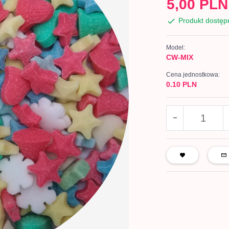
5,
00
PLN
Produkt dostęp
Model:
CW-MIX
Cena jednostkowa:
0.10 PLN