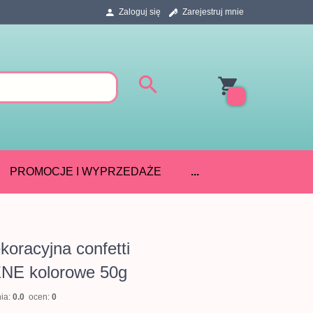
Zaloguj się
Zarejestruj mnie
PROMOCJE I WYPRZEDAŻE
...
oracyjna confetti
E kolorowe 50g
nia:
0.0
ocen:
0