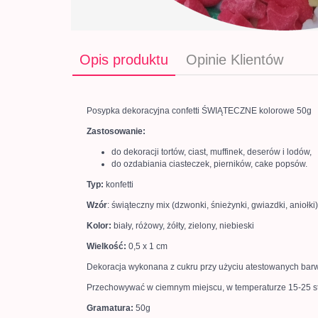
Opis produktu
Opinie Klientów
Posypka dekoracyjna confetti ŚWIĄTECZNE kolorowe 50g
Zastosowanie:
do dekoracji tortów, ciast, muffinek, deserów i lodów,
do ozdabiania ciasteczek, pierników, cake popsów.
Typ:
konfetti
Wzór
: świąteczny mix (dzwonki, śnieżynki, gwiazdki, aniołki)
Kolor:
biały, różowy, żółty, zielony, niebieski
Wielkość:
0,5 x 1 cm
Dekoracja wykonana z cukru przy użyciu atestowanych bar
Przechowywać w ciemnym miejscu, w temperaturze 15-25 st.
Gramatura:
50g