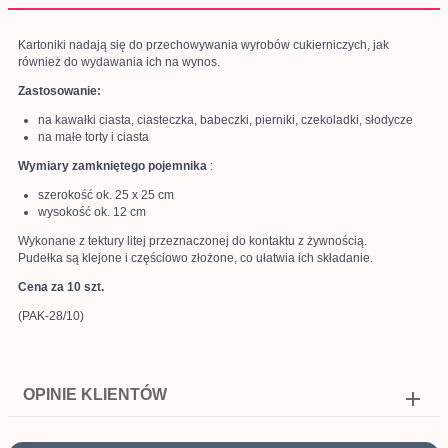
Kartoniki nadają się do przechowywania wyrobów cukierniczych, jak
również do wydawania ich na wynos.
Zastosowanie:
na kawałki ciasta, ciasteczka, babeczki, pierniki, czekoladki, słodycze
na małe torty i ciasta
Wymiary zamkniętego pojemnika
:
szerokość ok. 25 x 25 cm
wysokość ok. 12 cm
Wykonane z tektury litej przeznaczonej do kontaktu z żywnością.
Pudełka są klejone i częściowo złożone, co ułatwia ich składanie.
Cena za 10 szt.
(PAK-28/10)
OPINIE KLIENTÓW