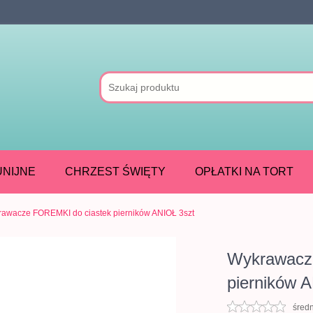
NIJNE
CHRZEST ŚWIĘTY
OPŁATKI NA TORT
awacze FOREMKI do ciastek pierników ANIOŁ 3szt
Wykrawacz
pierników 
śred