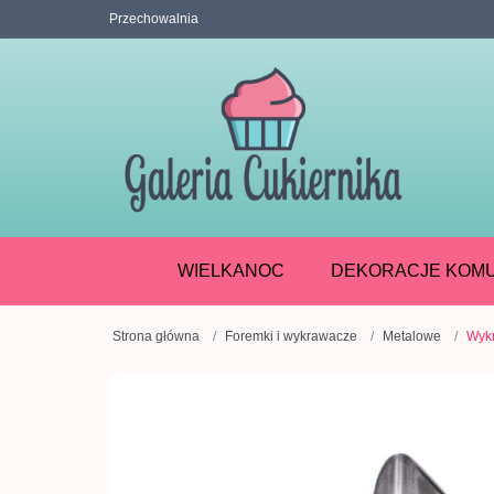
Przechowalnia
WIELKANOC
DEKORACJE KOMU
Strona główna
Foremki i wykrawacze
Metalowe
Wykr