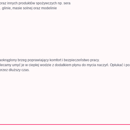
oraz innych produktów spożywczych np. sera
 glinie, masie solnej oraz modelinie
okrąglony brzeg poprawiający komfort i bezpieczeństwo pracy.
lecamy umyć je w ciepłej wodzie z dodatkiem płynu do mycia naczyń. Opłukać i po
przez dłuższy czas.