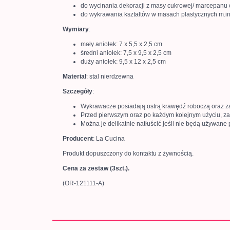
do wycinania dekoracji z masy cukrowej/ marcepanu 
do wykrawania kształtów w masach plastycznych m.in.
Wymiary
:
mały aniołek: 7 x 5,5 x 2,5 cm
średni aniołek: 7,5 x 9,5 x 2,5 cm
duży aniołek: 9,5 x 12 x 2,5 cm
Materiał
: stal nierdzewna
Szczegóły
:
Wykrawacze posiadają ostrą krawędź roboczą oraz za
Przed pierwszym oraz po każdym kolejnym użyciu, za
Można je delikatnie natłuścić jeśli nie będą używane 
Producent
: La Cucina
Produkt dopuszczony do kontaktu z żywnością.
Cena za zestaw (3szt.).
(OR-121111-A)