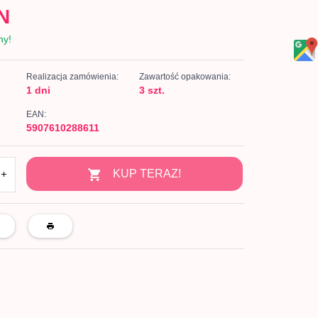
N
ny!
Realizacja zamówienia:
Zawartość opakowania:
1 dni
3 szt.
EAN:
5907610288611
KUP TERAZ!