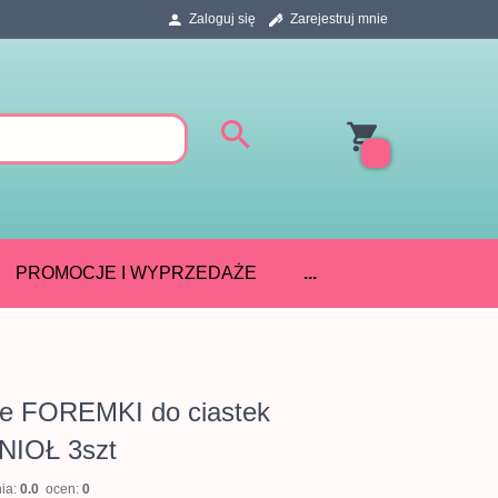
Zaloguj się
Zarejestruj mnie
PROMOCJE I WYPRZEDAŻE
...
e FOREMKI do ciastek
ANIOŁ 3szt
nia:
0.0
ocen:
0