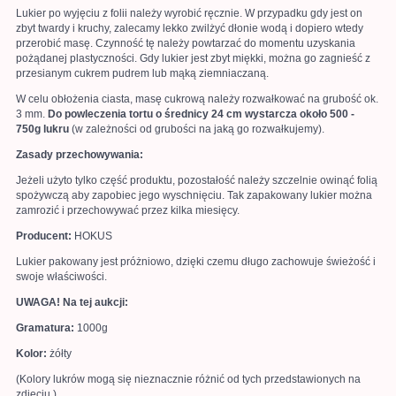
Lukier po wyjęciu z folii należy wyrobić ręcznie. W przypadku gdy jest on
zbyt twardy i kruchy, zalecamy lekko zwilżyć dłonie wodą i dopiero wtedy
przerobić masę. Czynność tę należy powtarzać do momentu uzyskania
pożądanej plastyczności. Gdy lukier jest zbyt miękki, można go zagnieść z
przesianym cukrem pudrem lub mąką ziemniaczaną.
W celu obłożenia ciasta, masę cukrową należy rozwałkować na grubość ok.
3 mm.
Do powleczenia tortu o średnicy 24 cm wystarcza około 500 -
750g lukru
(w zależności od grubości na jaką go rozwałkujemy).
Zasady przechowywania:
Jeżeli użyto tylko część produktu, pozostałość należy szczelnie owinąć folią
spożywczą aby zapobiec jego wyschnięciu. Tak zapakowany lukier można
zamrozić i przechowywać przez kilka miesięcy.
Producent:
HOKUS
Lukier pakowany jest próżniowo, dzięki czemu długo zachowuje świeżość i
swoje właściwości.
UWAGA! Na tej aukcji:
Gramatura:
1000g
Kolor:
żółty
(Kolory lukrów mogą się nieznacznie różnić od tych przedstawionych na
zdjęciu.)