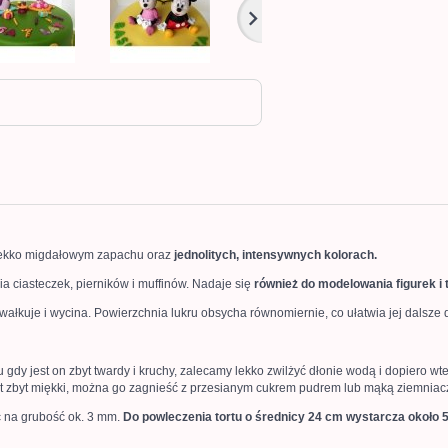
lekko migdałowym zapachu oraz
jednolitych, intensywnych kolorach.
a ciasteczek, pierników i muffinów. Nadaje się
również do modelowania figurek i 
 wałkuje i wycina. Powierzchnia lukru obsycha równomiernie, co ułatwia jej dalsz
ku gdy jest on zbyt twardy i kruchy, zalecamy lekko zwilżyć dłonie wodą i dopiero 
st zbyt miękki, można go zagnieść z przesianym cukrem pudrem lub mąką ziemniac
ć na grubość ok. 3 mm.
Do powleczenia tortu o średnicy 24 cm wystarcza około 5