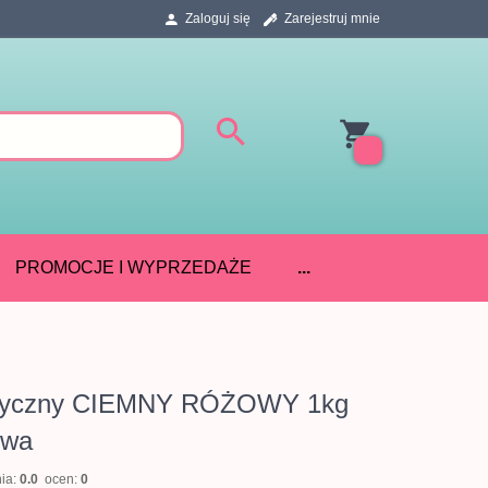
Zaloguj się
Zarejestruj mnie
PROMOCJE I WYPRZEDAŻE
...
astyczny CIEMNY RÓŻOWY 1kg
owa
nia:
0.0
ocen:
0