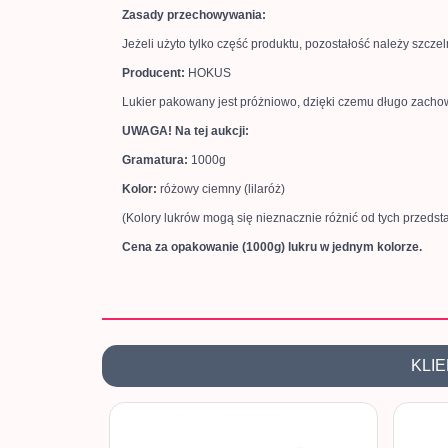
Zasady przechowywania:
Jeżeli użyto tylko część produktu, pozostałość należy szcz
Producent:
HOKUS
Lukier pakowany jest próżniowo, dzięki czemu długo zachow
UWAGA! Na tej aukcji:
Gramatura:
1000g
Kolor:
różowy ciemny (lilaróż)
(Kolory lukrów mogą się nieznacznie różnić od tych przedst
Cena za opakowanie (1000g) lukru w jednym kolorze.
KLIE