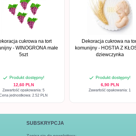
ekoracja cukrowa na tort
Dekoracja cukrowa na tor
nijny - WINOGRONA małe
komunijny - HOSTIA Z KŁ
5szt
dziewczynka
Produkt dostępny!
Produkt dostępny!
12,
60
PLN
6,
90
PLN
Zawartość opakowania: 5
Zawartość opakowania: 1
Cena jednostkowa: 2.52 PLN
SUBSKRYPCJA
Zapisz się do newslettera: