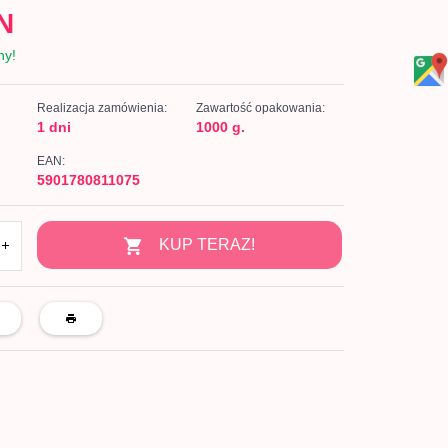
N
ny!
Realizacja zamówienia:
Zawartość opakowania:
1 dni
1000 g.
EAN:
5901780811075
KUP TERAZ!