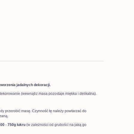
tworzenia jadalnych dekoracji.
e dekorowanie (wewnątrz masa pozostaje miękka i delikatna).
wtedy przerobić masę. Czynność tę należy powtarzać do
zaną.
00 - 750g lukru
(w zależności od grubości na jaką go