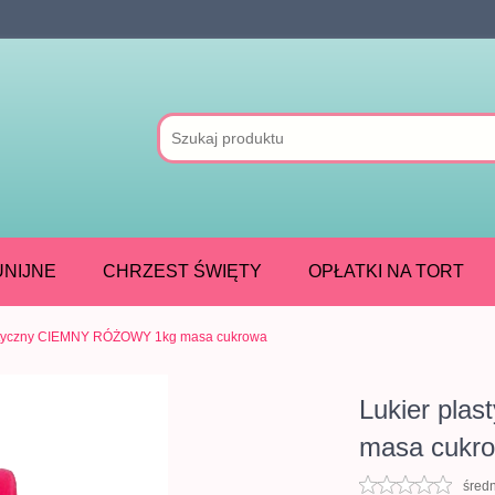
NIJNE
CHRZEST ŚWIĘTY
OPŁATKI NA TORT
astyczny CIEMNY RÓŻOWY 1kg masa cukrowa
Lukier pl
masa cukr
śred