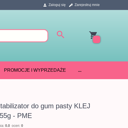
Zaloguj się
Zarejestruj mnie
PROMOCJE I WYPRZEDAŻE
...
tabilizator do gum pasty KLEJ
 55g - PME
nia:
0.0
ocen:
0