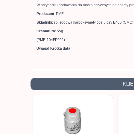
W przypadku dodawania do mas plastycznych polecamy pro
Producent
: PME
Składniki
: sól sodowa karboksymetylocelulozy E466 (CMC)
Gramatura
: 55g
(PME-104FP002)
Uwaga! Krótka data
KLIE