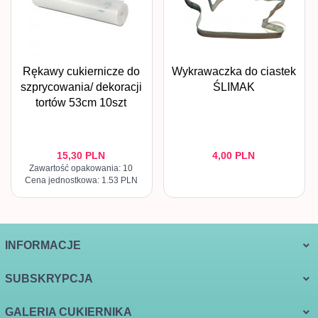
Rękawy cukiernicze do
Wykrawaczka do ciastek
szprycowania/ dekoracji
ŚLIMAK
tortów 53cm 10szt
15,
30
PLN
4,
00
PLN
Zawartość opakowania: 10
Cena jednostkowa: 1.53 PLN
INFORMACJE
SUBSKRYPCJA
GALERIA CUKIERNIKA