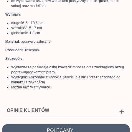
do wykrawania kształtów w masach plastycznych m.in. glinie, masie
solnej oraz modelinie
Wymiary
:
długość: 6 - 10,5 cm
szerokość: 5 - 7 cm
głębokość: 1,8 cm
Materiał
: tworzywo sztuczne
Producent
: Tescoma
Szczegóły
:
Wykrawacze posiadają ostrą krawędź roboczą oraz zaokrąglony brzeg
poprawiający komfort pracy.
Wykrojniki wykonane z wysokiej jakości plastiku przeznaczonego do
kontaktu z żywnością
Można myć w zmywarce.
OPINIE KLIENTÓW
POLECAMY