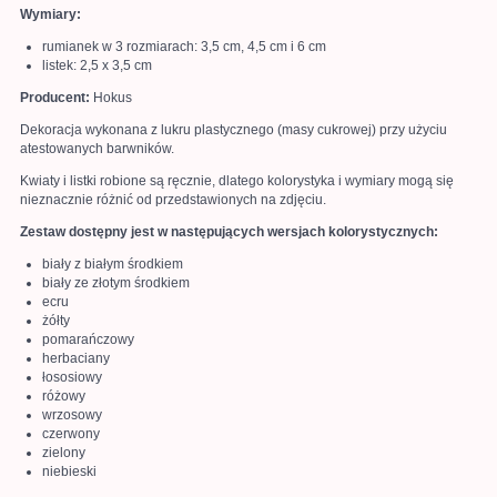
Wymiary:
rumianek w 3 rozmiarach: 3,5 cm, 4,5 cm i 6 cm
listek: 2,5 x 3,5 cm
Producent:
Hokus
Dekoracja wykonana z lukru plastycznego (masy cukrowej) przy użyciu
atestowanych barwników.
Kwiaty i listki robione są ręcznie, dlatego kolorystyka i wymiary mogą się
nieznacznie różnić od przedstawionych na zdjęciu.
Zestaw dostępny jest w następujących wersjach kolorystycznych:
biały z białym środkiem
biały ze złotym środkiem
ecru
żółty
pomarańczowy
herbaciany
łososiowy
różowy
wrzosowy
czerwony
zielony
niebieski