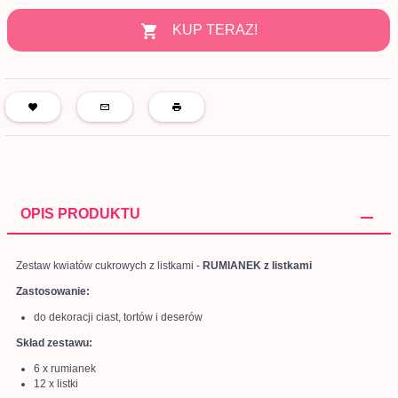
KUP TERAZ!
OPIS PRODUKTU
Zestaw kwiatów cukrowych z listkami -
RUMIANEK z listkami
Zastosowanie:
do dekoracji ciast, tortów i deserów
Skład zestawu:
6 x rumianek
12 x listki