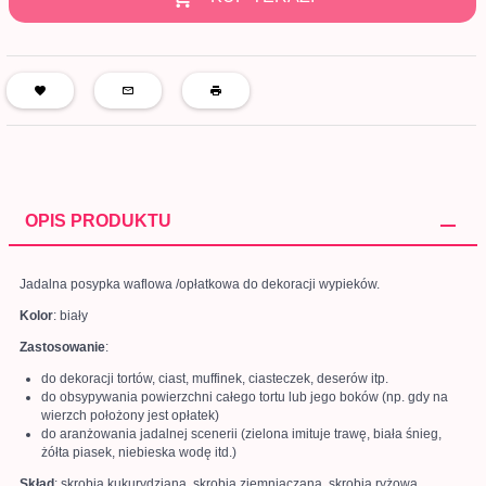
OPIS PRODUKTU
Jadalna posypka waflowa /opłatkowa do dekoracji wypieków.
Kolor
: biały
Zastosowanie
:
do dekoracji tortów, ciast, muffinek, ciasteczek, deserów itp.
do obsypywania powierzchni całego tortu lub jego boków (np. gdy na
wierzch położony jest opłatek)
do aranżowania jadalnej scenerii (zielona imituje trawę, biała śnieg,
żółta piasek, niebieska wodę itd.)
Skład
:
skrobia kukurydziana, skrobia ziemniaczana, skrobia ryżowa,