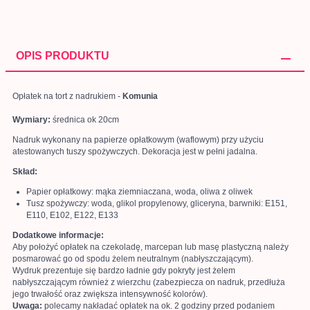
OPIS PRODUKTU
Opłatek na tort z nadrukiem -
Komunia
Wymiary:
średnica ok 20cm
Nadruk wykonany na papierze opłatkowym (waflowym) przy użyciu
atestowanych tuszy spożywczych. Dekoracja jest w pełni jadalna.
Skład:
Papier opłatkowy: mąka ziemniaczana, woda, oliwa z oliwek
Tusz spożywczy: woda, glikol propylenowy, gliceryna, barwniki: E151,
E110, E102, E122, E133
Dodatkowe informacje:
Aby położyć opłatek na czekoladę, marcepan lub masę plastyczną należy
posmarować go od spodu żelem neutralnym (nabłyszczającym).
Wydruk prezentuje się bardzo ładnie gdy pokryty jest żelem
nabłyszczającym również z wierzchu (zabezpiecza on nadruk, przedłuża
jego trwałość oraz zwiększa intensywność kolorów).
Uwaga:
polecamy nakładać opłatek na ok. 2 godziny przed podaniem