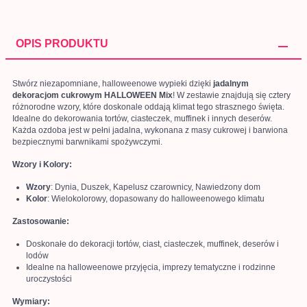
OPIS PRODUKTU
Stwórz niezapomniane, halloweenowe wypieki dzięki
jadalnym
dekoracjom cukrowym HALLOWEEN Mix
! W zestawie znajdują się cztery
różnorodne wzory, które doskonale oddają klimat tego strasznego święta.
Idealne do dekorowania tortów, ciasteczek, muffinek i innych deserów.
Każda ozdoba jest w pełni jadalna, wykonana z masy cukrowej i barwiona
bezpiecznymi barwnikami spożywczymi.
Wzory i Kolory:
Wzory
: Dynia, Duszek, Kapelusz czarownicy, Nawiedzony dom
Kolor
: Wielokolorowy, dopasowany do halloweenowego klimatu
Zastosowanie:
Doskonałe do dekoracji tortów, ciast, ciasteczek, muffinek, deserów i
lodów
Idealne na halloweenowe przyjęcia, imprezy tematyczne i rodzinne
uroczystości
Wymiary: