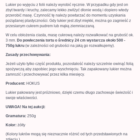
Lukier po wyjęciu z folii należy wyrobić ręcznie. W przypadku gdy jest on
zbyt twardy i kruchy, zalecamy lekko zwilżyć dłonie wodą i dopiero wtedy
przerobić masę. Czynność tę należy powtarzać do momentu uzyskania
pożądanej plastyczności. Gdy lukier jest zbyt miękki, można go zagnieść z
przesianym cukrem pudrem lub mąką ziemniaczaną.
W celu obłożenia ciasta, masę cukrową należy rozwałkować na grubość ok.
3 mm.
Do powleczenia tortu o średnicy 24 cm wystarcza około 500 -
750g lukru
(w zależności od grubości na jaką go rozwałkujemy).
Zasady przechowywania:
Jeżeli użyto tylko część produktu, pozostałość należy szczelnie owinąć folią
spożywczą aby zapobiec jego wyschnięciu. Tak zapakowany lukier można
zamrozić i przechowywać przez kilka miesięcy.
Producent:
HOKUS
Lukier pakowany jest próżniowo, dzięki czemu długo zachowuje świeżość i
swoje właściwości.
UWAGA! Na tej aukcji:
Gramatura:
250g
Kolor:
żółty
(Kolory lukrów mogą się nieznacznie różnić od tych przedstawionych na
zdjęciu.)